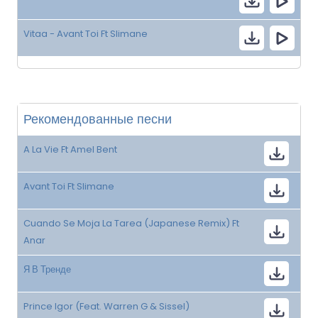
Vitaa - Avant Toi Ft Slimane
Рекомендованные песни
A La Vie Ft Amel Bent
Avant Toi Ft Slimane
Cuando Se Moja La Tarea (Japanese Remix) Ft
Anar
Я В Тренде
Prince Igor (Feat. Warren G & Sissel)