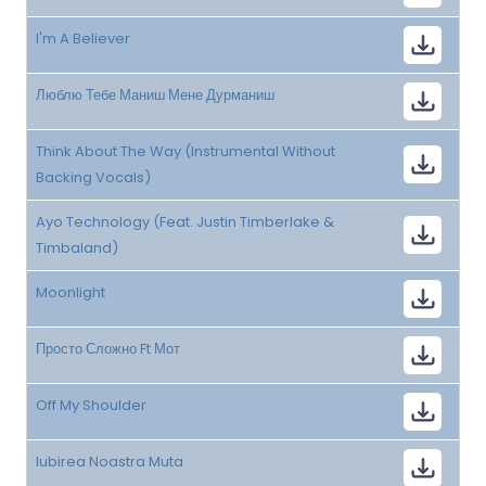
I'm A Believer
Люблю Тебе Маниш Мене Дурманиш
Think About The Way (Instrumental Without
Backing Vocals)
Ayo Technology (Feat. Justin Timberlake &
Timbaland)
Moonlight
Просто Сложно Ft Мот
Off My Shoulder
Iubirea Noastra Muta